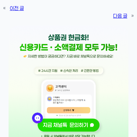
«
이전 글
다음 글
»