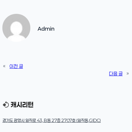
Admin
«
이전 글
다음 글
»
경기도 광명시 일직로 43, B동 27층 2707호 (일직동,GIDC)