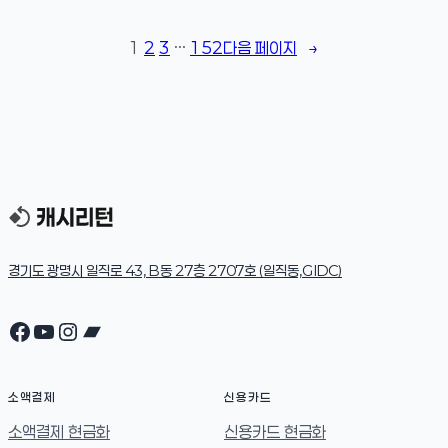
1
2
3
…
152
다음 페이지
→
경기도 광명시 일직로 43, B동 27층 2707호 (일직동,GIDC)
Facebook
YouTube
Instagram
Bandcamp
소액결제
신용카드
소액결제 현금화
신용카드 현금화