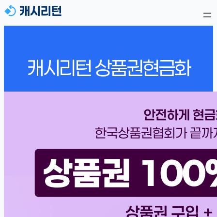
콘
텐
츠
로
바
캐시리턴 상품권현금화
로
가
기