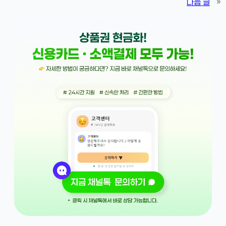
다음 글
»