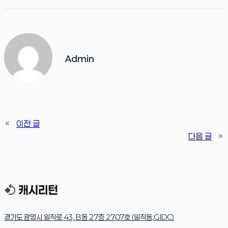
Admin
«
이전 글
다음 글
»
경기도 광명시 일직로 43, B동 27층 2707호 (일직동,GIDC)