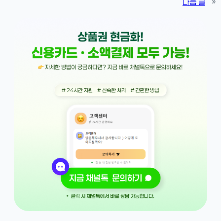
다음 글
»