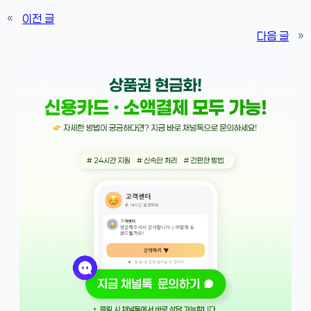
«
이전 글
다음 글
»