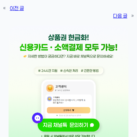
«
이전 글
다음 글
»