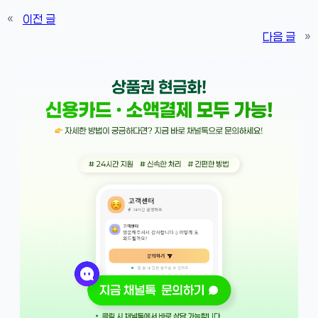
«
이전 글
다음 글
»