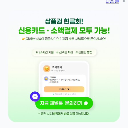
다음 글
»