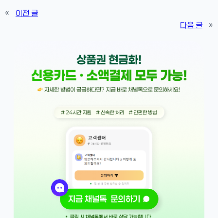
«
이전 글
다음 글
»