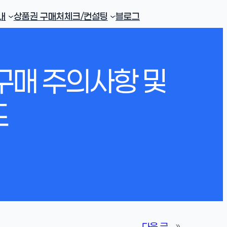
내
상품권 구매처
체크/컨설팅
블로그
구매 주의사항 및
드
다음 글
»