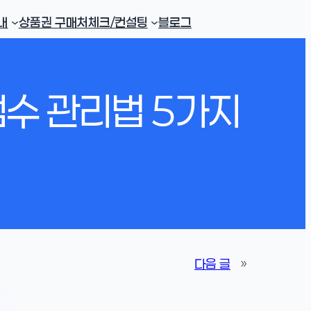
내
상품권 구매처
체크/컨설팅
블로그
점수 관리법 5가지
다음 글
»