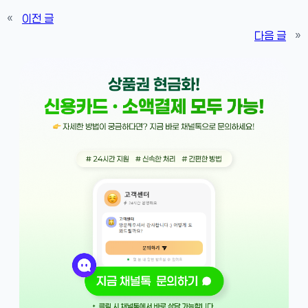
«
이전 글
다음 글
»