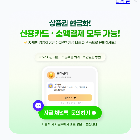
다음 글
»