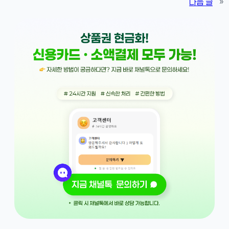
다음 글
»