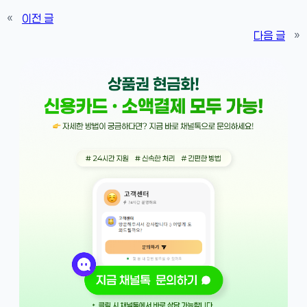
«
이전 글
다음 글
»