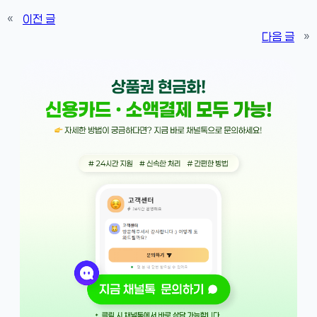
«
이전 글
다음 글
»