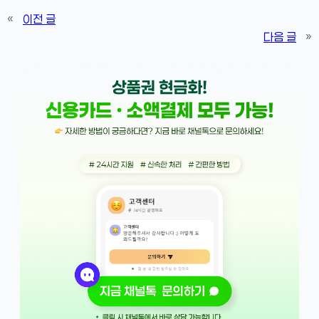
«
이전 글
다음 글
»