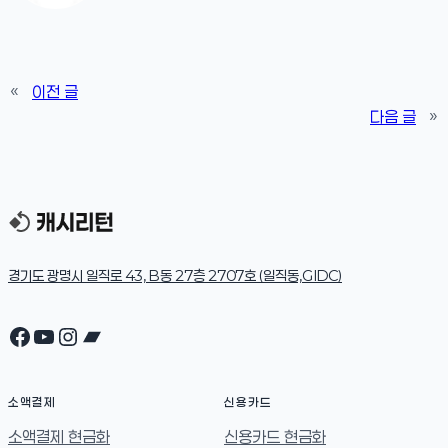
«
이전 글
다음 글
»
경기도 광명시 일직로 43, B동 27층 2707호 (일직동,GIDC)
Facebook
YouTube
Instagram
Bandcamp
소액결제
신용카드
소액결제 현금화
신용카드 현금화