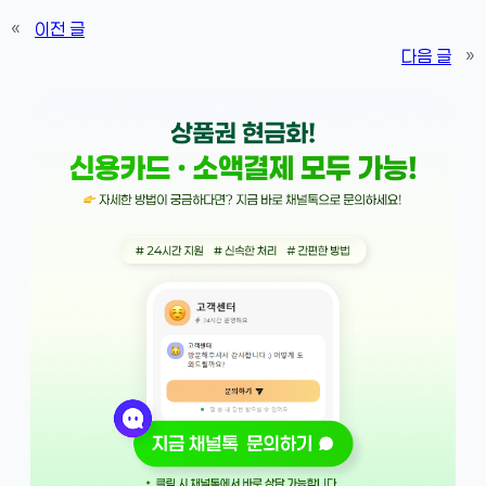
«
이전 글
다음 글
»