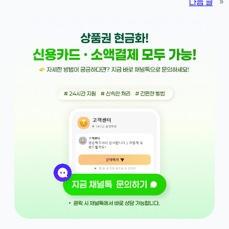
다음 글
»