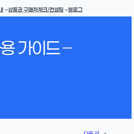
내
상품권 구매처
체크/컨설팅
블로그
용 가이드 –
다음 글
»