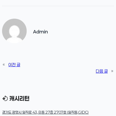
Admin
«
이전 글
다음 글
»
경기도 광명시 일직로 43, B동 27층 2707호 (일직동,GIDC)