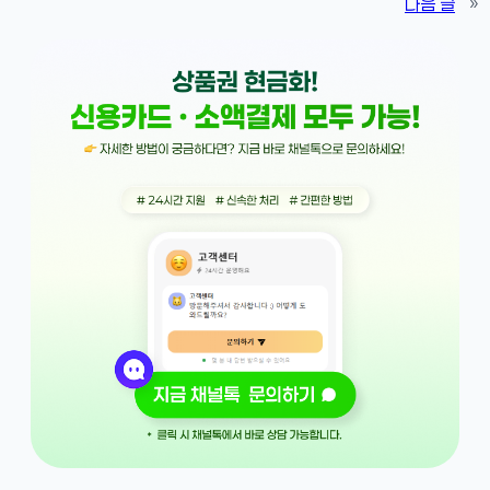
다음 글
»